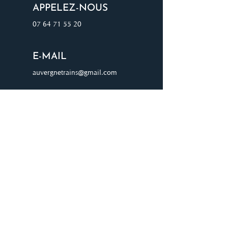
APPELEZ-NOUS
07 64 71 55 20
E-MAIL
auvergnetrains@gmail.com
ADRESSE
8 chemin du four à chaux 03000
AVERMES
JOIGNEZ-VOUS À NOTRE
LISTE D'ENVOI
Rejoignez notre liste de diffusion pour
recevoir les dernières mises à jour et offres