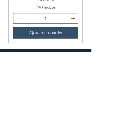
TVA Incluse
Ajouter au panier
APPELEZ-NOUS
07 64 71 55 20
E-MAIL
auvergnetrains@gmail.com
ADRESSE
8 chemin du four à chaux 03000