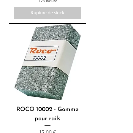
TVA Incluse
Rupture de stock
ROCO 10002 - Gomme
pour rails
Prix
15,00 €