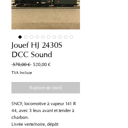
Jouef HJ 2430S
DCC Sound
Prix
Prix
 570,00 € 
520,00 €
original
promotionnel
TVA Incluse
Rupture de stock
SNCF, locomotive à vapeur 141 R
44, avec 3 feux avant et tender à
charbon.
Livrée verte/noire, dépôt