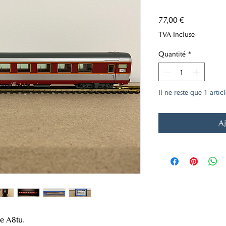
Prix
77,00 €
TVA Incluse
Quantité
*
Il ne reste que 1 artic
Aj
e A8tu.