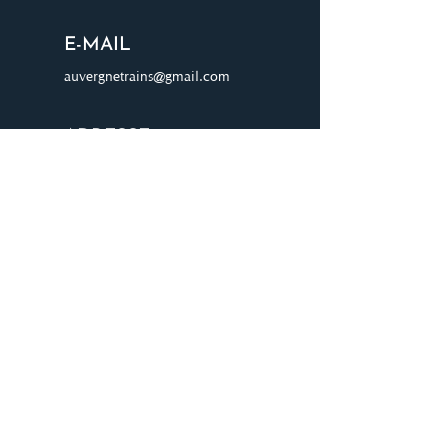
E-MAIL
auvergnetrains@gmail.com
ADRESSE
8 chemin du four à chaux 03000
AVERMES
JOIGNEZ-VOUS À NOTRE
LISTE D'ENVOI
Rejoignez notre liste de diffusion pour
recevoir les dernières mises à jour et offres
directement dans votre boîte de réception.