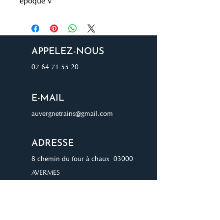
époque V
APPELEZ-NOUS
07 64 71 55 20
E-MAIL
auvergnetrains@gmail.com
ADRESSE
8 chemin du four à chaux 03000
AVERMES
JOIGNEZ-VOUS À NOTRE