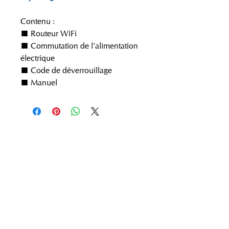
Contenu :
■ Routeur WiFi
■ Commutation de l'alimentation
électrique
■ Code de déverrouillage
■ Manuel
APPELEZ-NOUS
07 64 71 55 20
E-MAIL
auvergnetrains@gmail.com