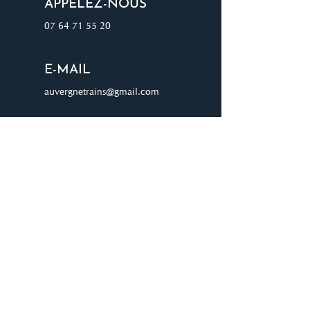
APPELEZ-NOUS
07 64 71 55 20
E-MAIL
auvergnetrains@gmail.com
ADRESSE
8 chemin du four à chaux 03000
AVERMES
JOIGNEZ-VOUS À NOTRE
LISTE D'ENVOI
Rejoignez notre liste de diffusion pour
recevoir les dernières mises à jour et offres