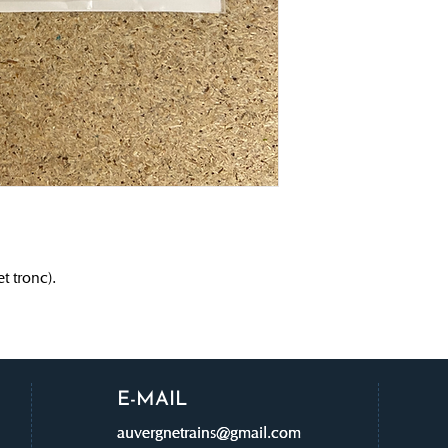
t tronc).
E-MAIL
auvergnetrains@gmail.com
auvergnetrains@gmail.com