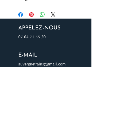
APPELEZ-NOUS
07 64 71 55 20
E-MAIL
auvergnetrains@gmail.com
ADRESSE
8 chemin du four à chaux 03000
AVERMES
JOIGNEZ-VOUS À NOTRE