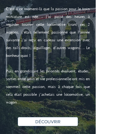
C’est à ce moment-là que la passion pour le train
miniature est née…. J’ai passé des heures à
regarder tourner cette locomotive tirant ces 2
wagons, j’étais tellement passionné que l’année
suivante j’ai reçu en cadeau une extension avec
des rails droits, aiguillages, d’autres wagons…. Le
bonheur quoi !
Puis en grandissant les priorités évoluent, études,
sorties entre amis et vie professionnelle ont mis en
sommeil cette passion, mais à chaque fois que
cela était possible j’achetais une locomotive, un
wagon…
DÉCOUVRIR